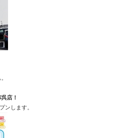
ぁ。
バ呉店！
ープンします。