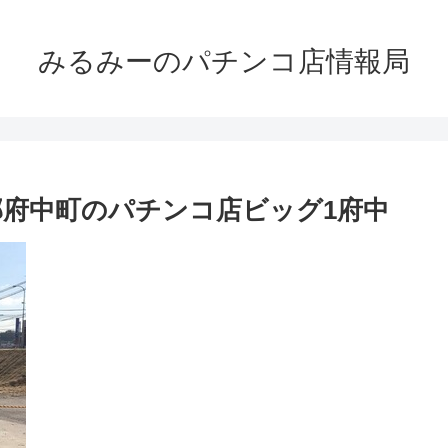
みるみーのパチンコ店情報局
郡府中町のパチンコ店ビッグ1府中