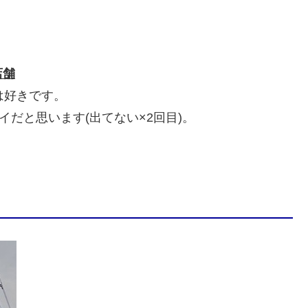
店舗
は好きです。
イだと思います(出てない×2回目)。