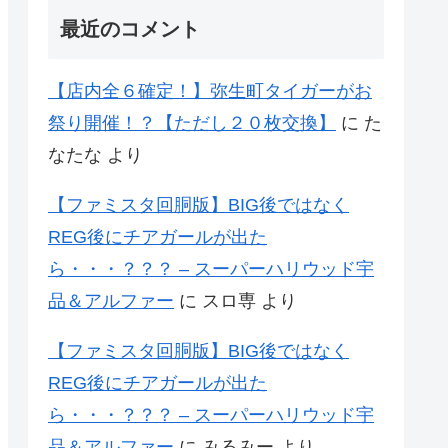
最近のコメント
【店内全６確定！】弥生町タイガーがお
祭り開催！？【ただし２０枚交換】
に
た
なたな
より
【ファミスタ回胴版】BIG後ではなく
REG後にチアガールが出た
ら・・・？？？ – スーパーハリウッド宇
品＆アルファー
に
スロ専
より
【ファミスタ回胴版】BIG後ではなく
REG後にチアガールが出た
ら・・・？？？ – スーパーハリウッド宇
品＆アルファー
に
みるみー
より