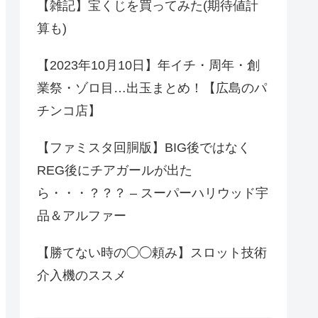
【雑記】宝くじを買ってみた(期待値計
算も)
【2023年10月10日】年イチ・周年・創
業祭・ゾロ目…出玉まとめ！【広島のパ
チンコ店】
【ファミスタ回胴版】BIG後ではなく
REG後にチアガールが出た
ら・・・？？？ – スーパーハリウッド宇
品＆アルファー
【勝てない時の◯◯頼み】スロット技術
介入機のススメ