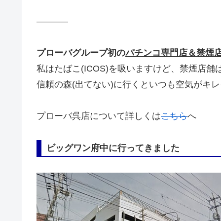
———–
プローバグループ初の
パチンコ専門店＆禁煙
私はたばこ(ICOS)を吸いますけど、禁煙店舗
信頼の森(出てない)に行くといつも空気がキレ
プローバ呉店について詳しくは
こちら
へ
ビッグワン府中に行ってきました