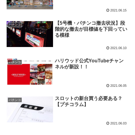
2021.06.15
【5号機・パチンコ撤去状況】段
パチンコ
階的な撤去が目標値を下回ってい
る模様
2021.06.10
ハリウッド公式YouTubeチャン
パチンコ
ネルが新設！！
2021.06.05
スロットの新台買う必要ある？
パチンコ
【プチコラム】
2021.06.03