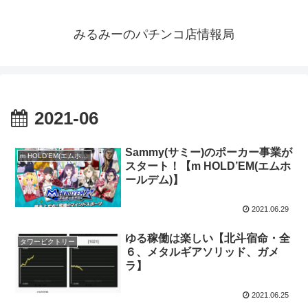
みるみーのパチンコ店情報局
2021-06
Sammy(サミー)のポーカー事業が
m HOLD’EM(エムホールデム)
スタート！【m HOLD’EM(エムホ
ールデム)】
2021.06.29
ゆる稼働は楽しい【北斗宿命・全
タワービクトリー
６、メタルギアソリッド、ガメ
ラ】
2021.06.25