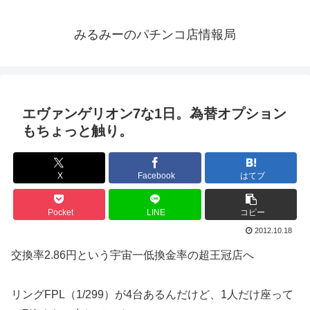
みるみーのパチンコ店情報局
エヴァンゲリオン7な1日。為替オプション
もちょっと触り。
X
Facebook
はてブ
Pocket
LINE
コピー
2012.10.18
交換率2.86円という宇宙一低換金率の超王冠店へ
リングFPL（1/299）が4台あるんだけど、1人だけ座って