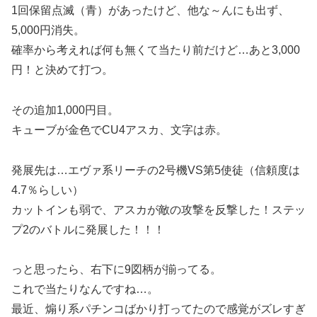
1回保留点滅（青）があったけど、他な～んにも出ず、
5,000円消失。
確率から考えれば何も無くて当たり前だけど…あと3,000
円！と決めて打つ。
その追加1,000円目。
キューブが金色でCU4アスカ、文字は赤。
発展先は…エヴァ系リーチの2号機VS第5使徒（信頼度は
4.7％らしい）
カットインも弱で、アスカが敵の攻撃を反撃した！ステッ
プ2のバトルに発展した！！！
っと思ったら、右下に9図柄が揃ってる。
これで当たりなんですね…。
最近、煽り系パチンコばかり打ってたので感覚がズレすぎ