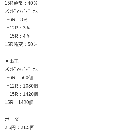
15R通常：40％
ﾗｳﾝﾄﾞｱｯﾌﾟﾎﾞｰﾅｽ
┣6R：3％
┣12R：3％
┗15R：4％
15R確変：50％
▼出玉
ﾗｳﾝﾄﾞｱｯﾌﾟﾎﾞｰﾅｽ
┣6R：560個
┣12R：1080個
┗15R：1420個
15R：1420個
ボーダー
2.5円：21.5回