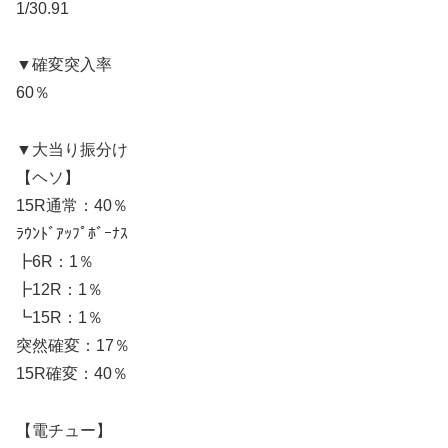
1/30.91
▼確変突入率
60％
▼大当り振分け
【ヘソ】
15R通常：40％
ﾗｳﾝﾄﾞｱｯﾌﾟﾎﾞｰﾅｽ
┣6R：1％
┣12R：1％
┗15R：1％
突然確変：17％
15R確変：40％
【電チュー】