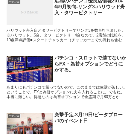
広島のパチンコ優良店情報2014
パチンコ
年9月初旬-リング3-ハリウッド舟
入・タワービクトリー
ハリウッド舟入店とタワービクトリーでリング3を数台打ちました。
※ハリウッド…5台、タワービクトリー4台なので、2店舗の比較を。
10点満点評価■スタートチャッカー（チャッカーまでの流れも含む）
ハリウッド…8点タワビク…5点まずハリウッドですが...
パチンコ・スロットで勝てないか
パチンコ
らFX・為替オプションでどうに
かする。
あまりにもパチンコで勝ってないので、このままでは生活が苦しい。
ということで、FXと為替オプションに力を入れることに。でもね、
本当に難しい。得意なのは為替オプションで全盛期で月80万とかは
勝ってましたが、今はシステムが変わり20万が限度、さら...
突撃予定-3月19日/ビータプロー
パチンコ
バのイベント日