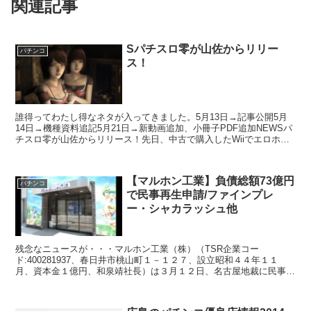
関連記事
Sパチスロ零が山佐からリリー
パチンコ
ス！
誰得ってわたし得なネタが入ってきました。5月13日→記事公開5月
14日→機種資料追記5月21日→新動画追加、小冊子PDF追加NEWSパ
チスロ零が山佐からリリース！先日、中古で購入したWiiでエロホラ
ーゲーム「零」をしたいという話をしていた所...
【マルホン工業】負債総額73億円
パチンコ
で民事再生申請/ファインプレ
ー・シャカラッシュ他
残念なニュースが・・・マルホン工業（株）（TSR企業コー
ド:400281937、春日井市桃山町１－１２７、設立昭和４４年１１
月、資本金１億円、和泉靖社長）は３月１２日、名古屋地裁に民事再
生法の適用を申請し同日、保全命令を受けた。申請代理人は...