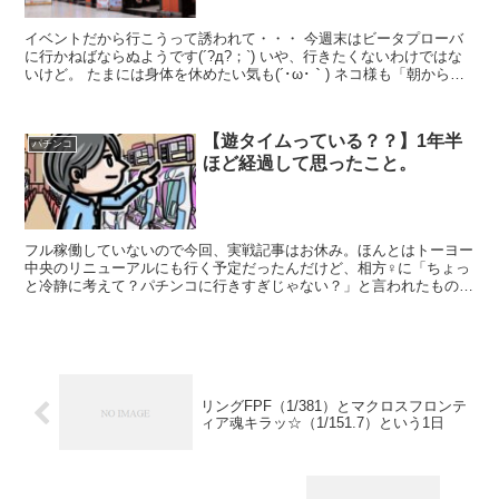
イベントだから行こうって誘われて・・・ 今週末はビータプローバ
に行かねばならぬようです(´?д?；`) いや、行きたくないわけではな
いけど。 たまには身体を休めたい気も(´･ω･｀) ネコ様も「朝からま
た行くの～・ω・」って表情 さて、何を...
【遊タイムっている？？】1年半
パチンコ
ほど経過して思ったこと。
フル稼働していないので今回、実戦記事はお休み。ほんとはトーヨー
中央のリニューアルにも行く予定だったんだけど、相方♀に「ちょっ
と冷静に考えて？パチンコに行きすぎじゃない？」と言われたもので
セーブしました。今は1ヶ月に朝からフル稼働が平均3回、...
リングFPF（1/381）とマクロスフロンテ
ィア魂キラッ☆（1/151.7）という1日