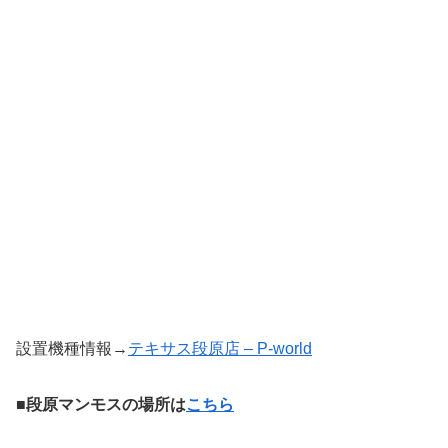
設置機種情報→
テキサス段原店 – P-world
■段原マンモスの場所は
こちら