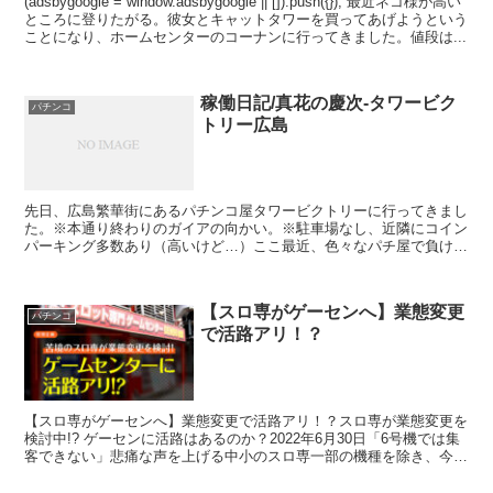
(adsbygoogle = window.adsbygoogle || []).push({}); 最近ネコ様が高い
ところに登りたがる。彼女とキャットタワーを買ってあげようという
ことになり、ホームセンターのコーナンに行ってきました。値段は...
稼働日記/真花の慶次-タワービク
パチンコ
トリー広島
先日、広島繁華街にあるパチンコ屋タワービクトリーに行ってきまし
た。※本通り終わりのガイアの向かい。※駐車場なし、近隣にコイン
パーキング多数あり（高いけど…）ここ最近、色々なパチ屋で負け越
し-8万円ぐらいの収支。一番負けているのはニュークラウ...
【スロ専がゲーセンへ】業態変更
パチンコ
で活路アリ！？
【スロ専がゲーセンへ】業態変更で活路アリ！？スロ専が業態変更を
検討中!? ゲーセンに活路はあるのか？2022年6月30日「6号機では集
客できない」悲痛な声を上げる中小のスロ専一部の機種を除き、今年
の1月31日をもって、CR機や5号機が撤去と...