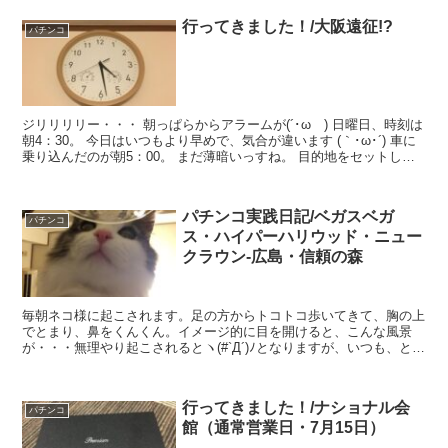
行ってきました！/大阪遠征!?
パチンコ
ジリリリリー・・・ 朝っぱらからアラームが(´･ωゞ) 日曜日、時刻は
朝4：30。 今日はいつもより早めで、気合が違います (｀･ω･´) 車に
乗り込んだのが朝5：00。 まだ薄暗いっすね。 目的地をセットし
て・・・ 目的地まで332km(...
パチンコ実践日記/ベガスベガ
パチンコ
ス・ハイパーハリウッド・ニュー
クラウン-広島・信頼の森
毎朝ネコ様に起こされます。足の方からトコトコ歩いてきて、胸の上
でとまり、鼻をくんくん。イメージ的に目を開けると、こんな風景
が・・・無理やり起こされるとヽ(#`Д´)ﾉとなりますが、いつも、とあ
るタイミングで起こしてくれます。朝のアラームが数...
行ってきました！/ナショナル会
パチンコ
館（通常営業日・7月15日）