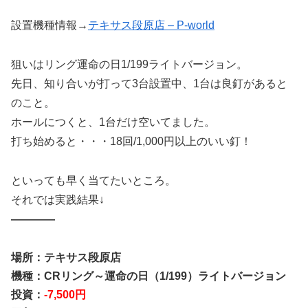
設置機種情報→
テキサス段原店 – P-world
狙いはリング運命の日1/199ライトバージョン。
先日、知り合いが打って3台設置中、1台は良釘があると
のこと。
ホールにつくと、1台だけ空いてました。
打ち始めると・・・18回/1,000円以上のいい釘！
といっても早く当てたいところ。
それでは実践結果↓
————
場所：テキサス段原店
機種：CRリング～運命の日（1/199）ライトバージョン
投資：
-7,500円