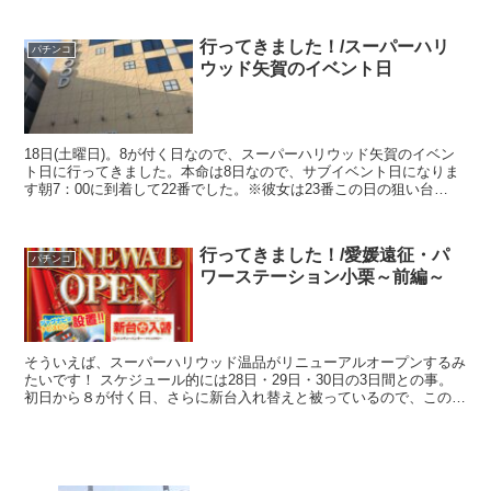
行ってきました！/スーパーハリ
パチンコ
ウッド矢賀のイベント日
18日(土曜日)。8が付く日なので、スーパーハリウッド矢賀のイベン
ト日に行ってきました。本命は8日なので、サブイベント日になりま
す朝7：00に到着して22番でした。※彼女は23番この日の狙い台
は・・・私は先日のTwitterアンケート結果を...
行ってきました！/愛媛遠征・パ
パチンコ
ワーステーション小栗～前編～
そういえば、スーパーハリウッド温品がリニューアルオープンするみ
たいです！ スケジュール的には28日・29日・30日の3日間との事。
初日から８が付く日、さらに新台入れ替えと被っているので、この3
日間は出玉も・・・期待出来るでしょう。 前回の...