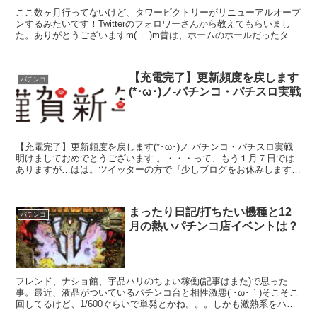
ここ数ヶ月行ってないけど、タワービクトリーがリニューアルオープ
ンするみたいです！Twitterのフォロワーさんから教えてもらいまし
た。ありがとうございますm(_ _)m昔は、ホームのホールだったタワ
ービクトリー。パチンコはまだ回ると思います...
【充電完了】更新頻度を戻します
パチンコ
(*･ω･)ノ-パチンコ・パチスロ実戦
【充電完了】更新頻度を戻します(*･ω･)ノ パチンコ・パチスロ実戦
明けましておめでとうございます 。・・・って、もう１月７日では
ありますが…はは。ツイッターの方で『少しブログをお休みしますね
～』とお伝えしてましたが・・・・・・・充電完了し...
まったり日記/打ちたい機種と12
パチンコ
月の熱いパチンコ店イベントは？
フレンド、ナショ館、宇品ハリのちょい稼働(記事はまた)で思った
事。最近、液晶がついているパチンコ台と相性激悪(´･ω･｀)そこそこ
回してるけど、1/600ぐらいで単発とかね。。。しかも激熱系をハズ
しまくって萎えてますwハーデスアドベントでハ...