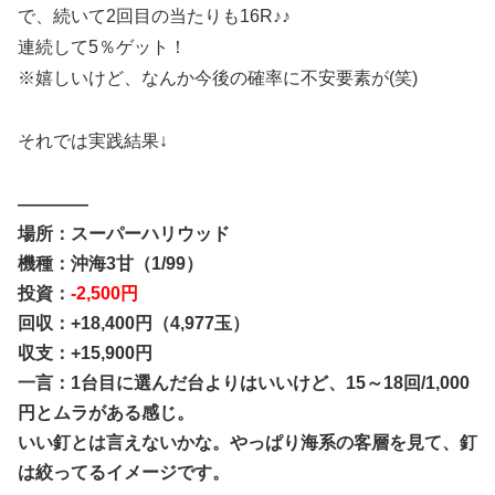
で、続いて2回目の当たりも16R♪♪
連続して5％ゲット！
※嬉しいけど、なんか今後の確率に不安要素が(笑)
それでは実践結果↓
————
場所：スーパーハリウッド
機種：
沖海3甘（1/99）
投資：
-2,500円
回収：+18,400円（4,977玉）
収支：+15,900円
一言：1台目に選んだ台よりはいいけど、15～18回/1,000
円とムラがある感じ。
いい釘とは言えないかな。やっぱり海系の客層を見て、釘
は絞ってるイメージです。