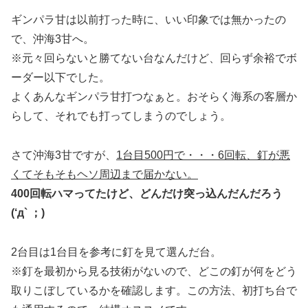
ギンパラ甘は以前打った時に、いい印象では無かったの
で、沖海3甘へ。
※元々回らないと勝てない台なんだけど、回らず余裕でボ
ーダー以下でした。
よくあんなギンパラ甘打つなぁと。おそらく海系の客層か
らして、それでも打ってしまうのでしょう。
さて沖海3甘ですが、
1台目500円で・・・6回転、釘が悪
くてそもそもヘソ周辺まで届かない。
400回転ハマってたけど、どんだけ突っ込んだんだろう
(‘д` ；)
2台目は1台目を参考に釘を見て選んだ台。
※釘を最初から見る技術がないので、どこの釘が何をどう
取りこぼしているかを確認します。この方法、初打ち台で