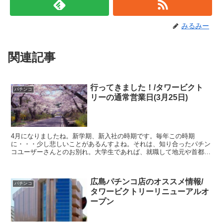
みるみー
関連記事
行ってきました！/タワービクト
パチンコ
リーの通常営業日(3月25日)
4月になりましたね。新学期、新入社の時期です。毎年この時期
に・・・少し悲しいことがあるんすよね。それは、知り合ったパチン
コユーザーさんとのお別れ。大学生であれば、就職して地元や首都圏
などへ行く方も多いですし、社会人なら転勤で県外へという方も...
広島パチンコ店のオススメ情報/
パチンコ
タワービクトリーリニューアルオ
ープン