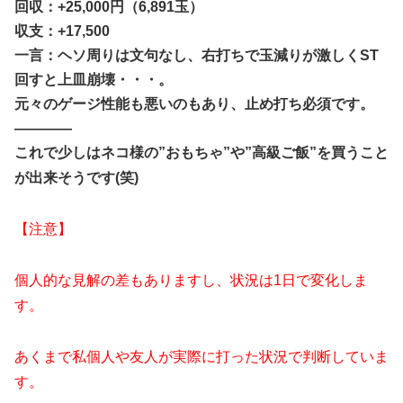
回収：+25,000円（6,891玉）
収支：+17,500
一言：ヘソ周りは文句なし、右打ちで玉減りが激しくST
回すと上皿崩壊・・・。
元々のゲージ性能も悪いのもあり、止め打ち必須です。
————
これで少しはネコ様の”おもちゃ”や”高級ご飯”を買うこと
が出来そうです(笑)
【注意】
個人的な見解の差もありますし、状況は1日で変化しま
す。
あくまで私個人や友人が実際に打った状況で判断していま
す。