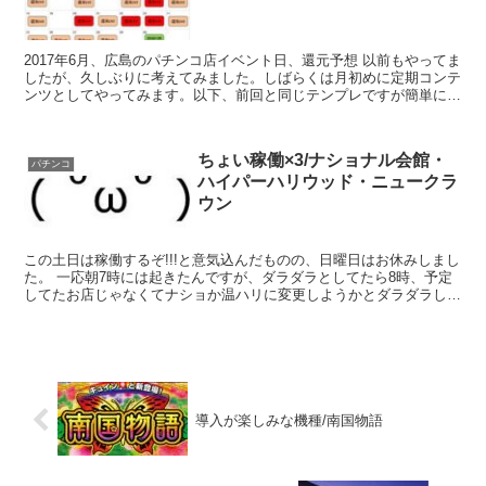
2017年6月、広島のパチンコ店イベント日、還元予想 以前もやってま
したが、久しぶりに考えてみました。しばらくは月初めに定期コンテ
ンツとしてやってみます。以下、前回と同じテンプレですが簡単にご
説明を・・・■まず最初に完全にお遊びで、個人的に...
ちょい稼働×3/ナショナル会館・
パチンコ
ハイパーハリウッド・ニュークラ
ウン
この土日は稼働するぞ!!!と意気込んだものの、日曜日はお休みしまし
た。 一応朝7時には起きたんですが、ダラダラとしてたら8時、予定
してたお店じゃなくてナショか温ハリに変更しようかとダラダラして
たら・・・٩( ˘ω˘ )ｽﾔｽﾔ 気付いたら・...
導入が楽しみな機種/南国物語