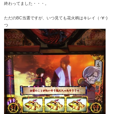
終わってました・・・。
ただのBC当選ですが、いつ見ても花火柄はキレイ（･∀･)
つ