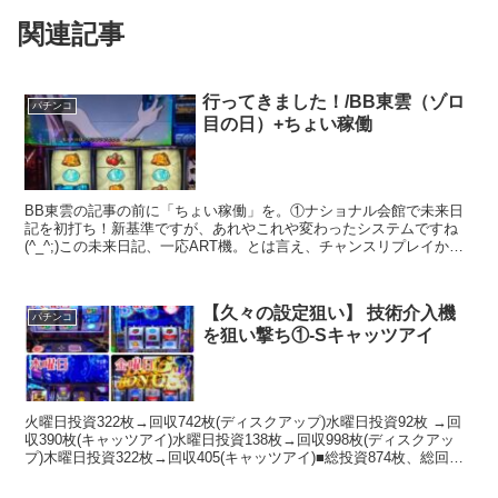
関連記事
行ってきました！/BB東雲（ゾロ
パチンコ
目の日）+ちょい稼働
BB東雲の記事の前に「ちょい稼働」を。①ナショナル会館で未来日
記を初打ち！新基準ですが、あれやこれや変わったシステムですね
(^_^;)この未来日記、一応ART機。とは言え、チャンスリプレイから
突入して平均継続12.2Gで終わるプチART。突...
【久々の設定狙い】 技術介入機
パチンコ
を狙い撃ち①-Sキャッツアイ
火曜日投資322枚→回収742枚(ディスクアップ)水曜日投資92枚 →回
収390枚(キャッツアイ)水曜日投資138枚→回収998枚(ディスクアッ
プ)木曜日投資322枚→回収405(キャッツアイ)■総投資874枚、総回収
2,535枚・・・技術...