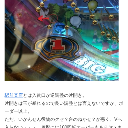
駅前某店
とは入賞口が逆調整の片開き。
片開きは玉が暴れるので良い調整とは言えないですが、ボ
ーダー以上。
ただ、いかんせん役物のクセ？台のねかせ？が悪く、Vへ
入らない・・・。履歴には100回転オーバーもありヤメま