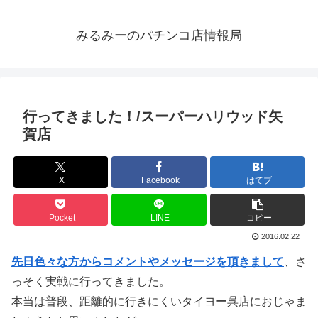
みるみーのパチンコ店情報局
行ってきました！/スーパーハリウッド矢
賀店
X
Facebook
はてブ
Pocket
LINE
コピー
2016.02.22
先日色々な方からコメントやメッセージを頂きまして
、さ
っそく実戦に行ってきました。
本当は普段、距離的に行きにくいタイヨー呉店におじゃま