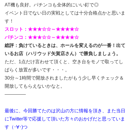
AT機も良好。パチンコも全体的にいい釘で◎
イベント日でない日の実戦としては十分合格点かと思いま
す！
スロット：★
★
★
☆☆～★★★★☆
パチンコ：★
★
★
☆☆
～★★★★☆
総評：負けているときは、ホールを変えるのが一番！出て
いるお店（ハリウッド矢賀店さん）で勝負しましょう。
ただ、1点だけ言わせて頂くと、空き台をモノで取ってし
ばらく放置が多いです・・・。
30分～1時間で開放されましたがもう少し早くチェック＆
開放してもらえないかなと。
————–
最後に、今回勝てたのは沢山の方に情報を頂き、また当日
にTwitter等で応援して頂いた方々のおかげだと思っていま
す（･∀･)つ