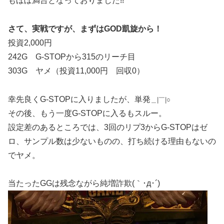
もほぼ満台となっておりました!!
さて、実戦ですが、まずはGOD凱旋から！
投資2,000円
242G G-STOPから315のリーチ目
303G ヤメ（投資11,000円 回収0）
幸先良くG-STOPに入りましたが、単発
＿|￣|○
その後、もう一度G-STOPに入るもスルー。
設定差のあるところでは、3回のリプ3からG-STOPはゼ
ロ、サンプル数は少ないものの、打ち続ける理由もないの
でヤメ。
当たったGGは残念ながら純増詐欺(｀･д･´)