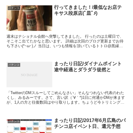
行ってきました！/最低なお店テ
パチンコ
キサス段原店(ﾟ皿ﾟﾒ)
週末はナショナル会館へ突撃してきました。 行ったのは土曜日で、
そこそこ出てたかなと思います。 詳細は次回のブログ更新までお待
ち下さい(*･ω･)ノ 当日は、いつも情報を頂いているトトロ@黒縁さ
ん（ブログはこちら）にお会いしました! 飲み物の...
まったり日記/ダイナムポイント
パチンコ
途中経過とダラダラ徒然と
「TwitterのDMスルーしてごめんなさい」そんなつれない代表のわた
くし、みるみーです。さて、言い訳（´∀｀*)1日に何通かDMが来ます
が、1人の方と往復数回はやり取りします。ちょうど今トリミングし
たDMの送受信画面↓↓毎日、違う方から数...
まったり日記/2017年6月広島のパ
パチンコ
チンコ店イベント日、還元予想