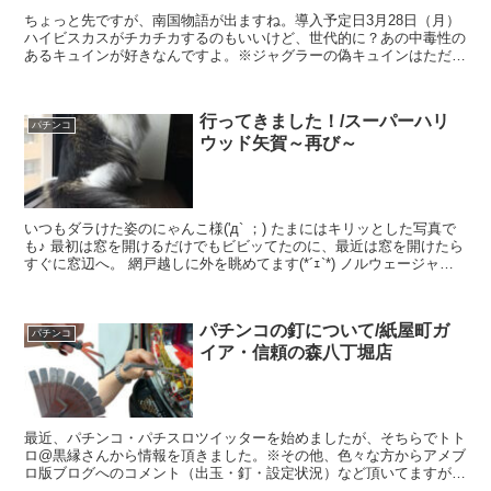
ちょっと先ですが、南国物語が出ますね。導入予定日3月28日（月）
ハイビスカスがチカチカするのもいいけど、世代的に？あの中毒性の
あるキュインが好きなんですよ。※ジャグラーの偽キュインはただう
るさいだけもちろん"じゃない"演出もありますが、そこ...
行ってきました！/スーパーハリ
パチンコ
ウッド矢賀～再び～
いつもダラけた姿のにゃんこ様('д` ；) たまにはキリッとした写真で
も♪ 最初は窓を開けるだけでもビビッてたのに、最近は窓を開けたら
すぐに窓辺へ。 網戸越しに外を眺めてます(*´ｪ`*) ノルウェージャン
フォレストキャットという種類で、元...
パチンコの釘について/紙屋町ガ
パチンコ
イア・信頼の森八丁堀店
最近、パチンコ・パチスロツイッターを始めましたが、そちらでトト
ロ@黒縁さんから情報を頂きました。※その他、色々な方からアメブ
ロ版ブログへのコメント（出玉・釘・設定状況）など頂いてますが、
本当にいつもありがとうございます。めちゃめちゃ助かりま...