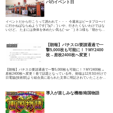
バのイベント日
イベントだから行こうって誘われて・・・ 今週末はビータプローバ
に行かねばならぬようです(´?д?；`) いや、行きたくないわけではな
いけど。 たまには身体を休めたい気も(´･ω･｀) ネコ様も「朝からま
た行くの～・ω・」って表情 さて、何を...
【朗報】パチスロ/要請通過で一
パチンコ
撃5,000枚も可能に！？MY2400
枚→差枚2400枚へ変更！
【朗報】パチスロ要請通過で一撃5,000枚も可能に！？MY2400枚→
差枚2400枚へ変更！巷で話題となっている件。発端は12月3日付けで
日電協(技術部)より組合員に送られた文章に明記されていたことから
のようです。全文：有利区間の終了条件を...
導入が楽しみな機種/南国物語
パチンコ