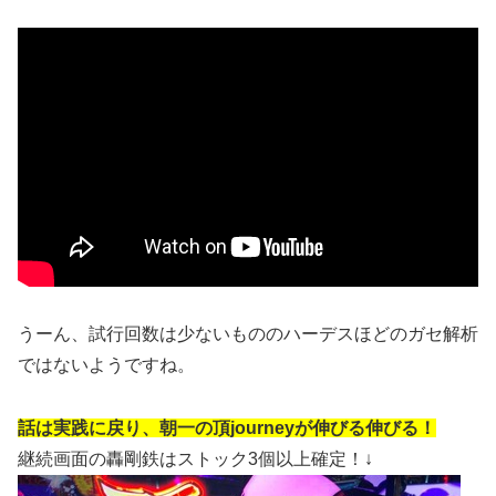
うーん、試行回数は少ないもののハーデスほどのガセ解析
ではないようですね。
話は実践に戻り、朝一の頂journeyが伸びる伸びる！
継続画面の轟剛鉄はストック3個以上確定！↓