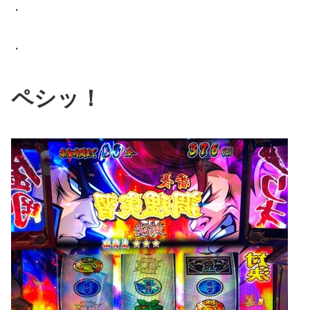
・
・
ペシッ！