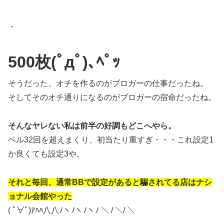
・
500枚(ﾟдﾟ)､ﾍﾟｯ
そうだった、オチを作るのがブロガーの仕事だったね。
そしてそのオチ通りになるのがブロガーの宿命だったね。
そんなヤレない私は前半の好調もどこへやら。
ベル32回を超えまくり、初当たり重すぎ・・・これ設定1
か良くても設定3や。
それと毎回、通常BBで設定があると騙されてる店はナシ
ョナル会館やった
( ﾟ∀ﾟ)ｱﾊﾊ八八ﾉヽﾉヽﾉヽﾉ ＼ / ＼/ ＼