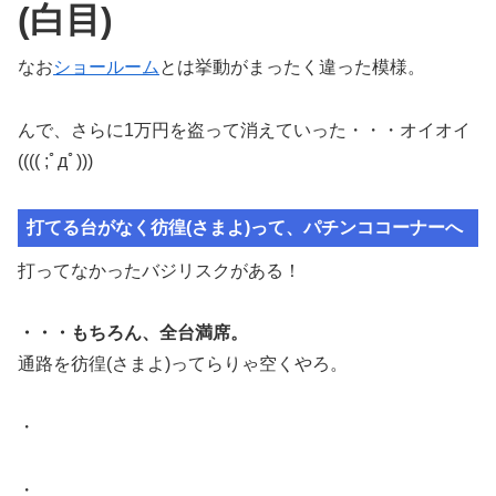
(白目)
なお
ショールーム
とは挙動がまったく違った模様。
んで、さらに1万円を盗って消えていった・・・オイオイ
(((( ;ﾟдﾟ)))
打てる台がなく彷徨(さまよ)って、パチンココーナーへ
打ってなかったバジリスクがある！
・・・もちろん、全台満席。
通路を彷徨(さまよ)ってらりゃ空くやろ。
・
・