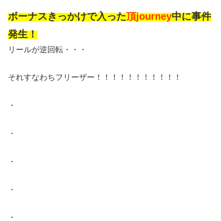
ボーナスきっかけで入った
頂journey
中に事件
発生！
リールが逆回転・・・
それすなわちフリーザー！！！！！！！！！！！
・
・
・
・
・