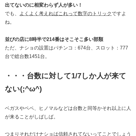
出てないのに相変わらず人が多い！
でも、
よくよく考えればこれって数字のトリック
ですよ
ね。
並びの店に8時半で214番はそこそこ多い部類
ただ、ナショの設置はパチンコ：674台、スロット：777
台で総台数1451台。
・・・台数に対して1/7しか人が来て
ない(;^ω^)
ベガスやペペ、ヒノマルなどは台数と同等かそれ以上に人
が来ることがしばしば。
つまりそれだけナショは信頼されてないってことでしょう