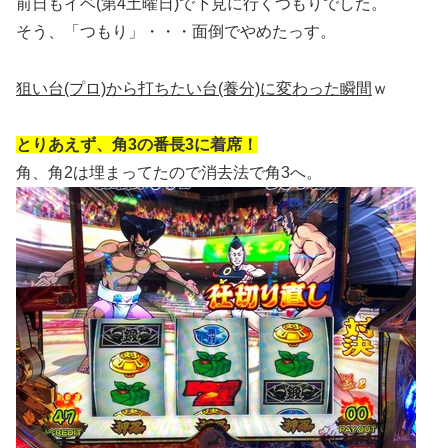
前日もイベ(第4土曜日)で下見に行くつもりでした。
そう、「つもり」・・・面倒でやめたっす。
狙い台(プロ)から打ちたい台(養分)に変わった瞬間
ｗ
とりあえず、角3の番長3に着席！
角、角2は埋まってたので消去法で角3へ。