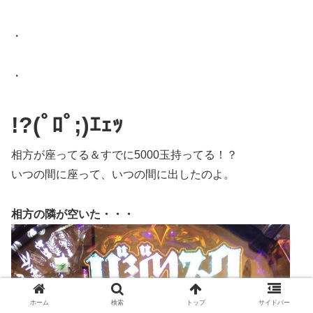
・
・
!?
(ﾟﾛﾟ;)ｴｪｯ
相方が座ってる＆すでに5000玉持ってる！？
いつの間に座って、いつの間に出したのよ。
相方の隣が空いた・・・
ホーム
検索
トップ
サイドバー