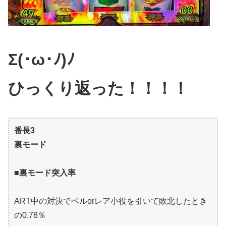
Σ(･ω･ﾉ)ﾉ
ひっくり返った！！！！
番長3
裏モード
■裏モード突入率
ART中の対決でベルorレア小役を引いて敗北したとき
の0.78％