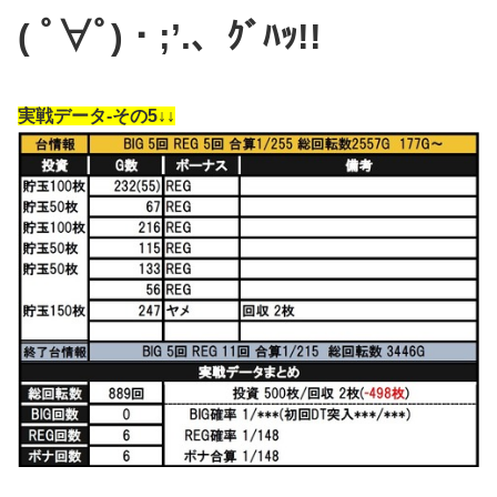
( ﾟ∀ﾟ)・;’.、ｸﾞﾊｯ!!
実戦データ-その5↓↓