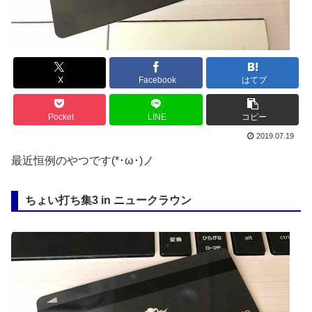
X
Facebook
はてブ
Pocket
LINE
コピー
2019.07.19
最近恒例のやつです(*･ω･)ノ
ちょい打ち集3 in ニュークラウン