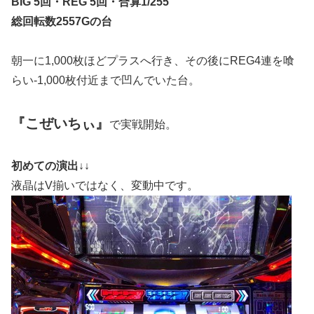
BIG 5回・REG 5回・合算1/255
総回転数2557Gの台
朝一に1,000枚ほどプラスへ行き、その後にREG4連を喰
らい-1,000枚付近まで凹んでいた台。
『こぜいちぃ』
で実戦開始。
初めての演出↓↓
液晶はV揃いではなく、変動中です。