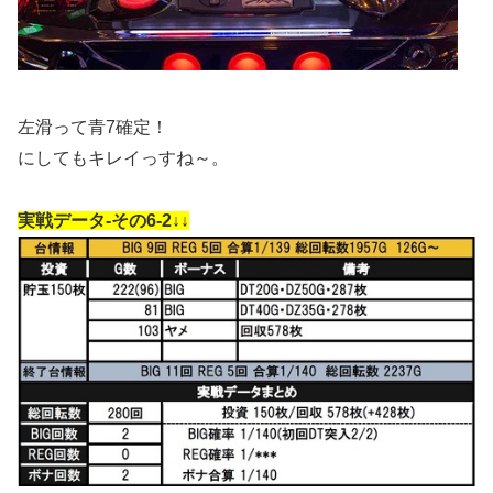
左滑って青7確定！
にしてもキレイっすね～。
実戦データ-その6-2↓↓