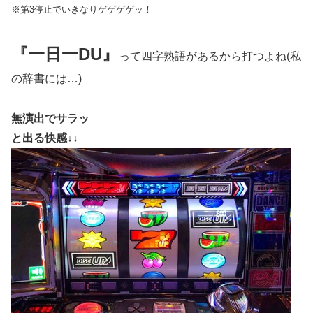
※第3停止でいきなりゲゲゲゲッ！
『一日一DU』
って四字熟語があるから打つよね(私
の辞書には…)
無演出でサラッ
と出る快感↓↓