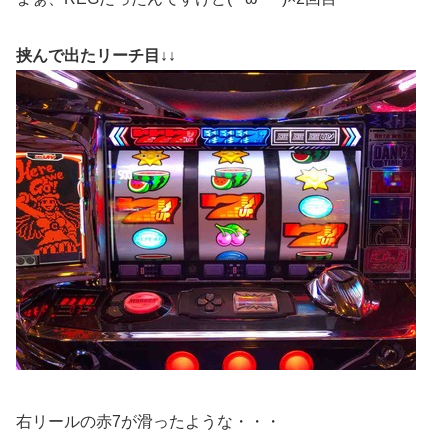
挟んで出たリーチ目↓↓
右リールの赤7が滑ったような・・・