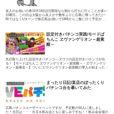
友人のお祝いの巻10月18日(日)普段なら朝から打ちに行くことが多い
日曜日。この日は大阪から友人が十数年ぶりに広島に帰ってきた(一
時ではなくUターンで移広島)お祝いで18時からご飯に行く予定があ
り、朝から稼働はなし。時刻は昼12時00分相方...
設定付きパチンコ実践/モードぱ
ニュークラウン
ちんこ ヱヴァンゲリオン～超覚
醒～
先日取り上げた設定付きパチンコ↓↓ヱヴァの設定付きパチンコが出
る！【モードぱちんこ ヱヴァンゲリオン～超覚醒～・ヱヴァンゲリ
オン～超暴走～】ついにエヴァンゲリオン超覚醒の導入が始まったの
で初打ちに行ってきました。経験から実践店舗に選んだのは...
まったり日記/某店のぼったくり
ニュークラウン
パチンコ台を暴いてみた
広島パチンコユーザーイベントですが、予定数の50人に達しまし
た！当日は・・・出玉＆飲み会ともに楽しみですね！！飲み会会場の