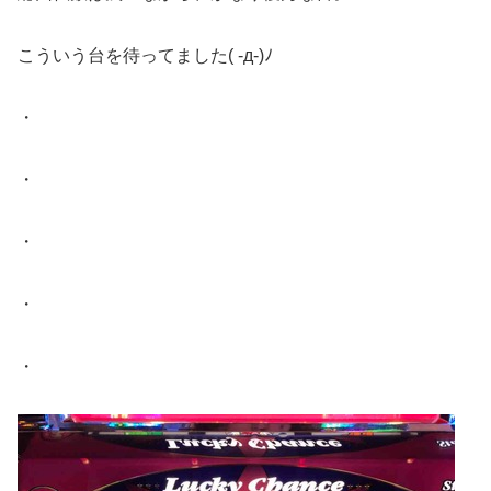
こういう台を待ってました( -д-)ﾉ
・
・
・
・
・