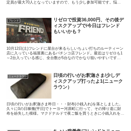
定員が最大70人となっていますので、もう少し参加可能です。悩ん
でいる方がいらっしゃればぜひご連絡下さい。詳細は以下↓↓...
リゼロで投資36,000円、その後デ
フレンド
ィスクアップで/今日はフレンド
もいいかも？
10月12日(土)フレンドに屋台が来るらしいちょい打ちのルーティーン
店に入っている福屋裏にあるパチンコ店フレンド。最近はリゼロも1
～2台入っている感じ、全台数が5台なのでかなり狙いやすいです。
今日のリゼロデータ↓↓2台は何かしら入ってそう。...
日頃の行いがお釈迦さま/少しデ
ニュークラウン
ィスクアップ打ったよ1(ニューク
ラウン）
日頃の行いがお釈迦さま昨日・・・財布(小銭入れ)を落としました。
久々に0の日稼働(平日)でトーヨー河原町に行って、その帰り道に財
布を紛失した模様。マクドナルドで夜ご飯を買うときに小銭入れを使
い、帰り道にあるセブンイレブンで小銭を出そうと思っ...