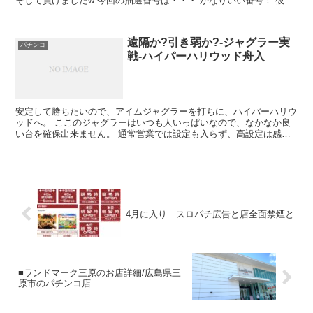
そして負けましたw 今回の抽選番号は・・・ かなりいい番号！ 彼女
や一緒に行った知り合いは残念ながら200番台(...
遠隔か?引き弱か?-ジャグラー実
パチンコ
戦-ハイパーハリウッド舟入
安定して勝ちたいので、アイムジャグラーを打ちに、ハイパーハリウ
ッドへ。 ここのジャグラーはいつも人いっぱいなので、なかなか良
い台を確保出来ません。 通常営業では設定も入らず、高設定は感覚
的に10台に1台程度かな。 ※開放期はそこそこ そんな...
4月に入り…スロパチ広告と店全面禁煙と
■ランドマーク三原のお店詳細/広島県三
原市のパチンコ店