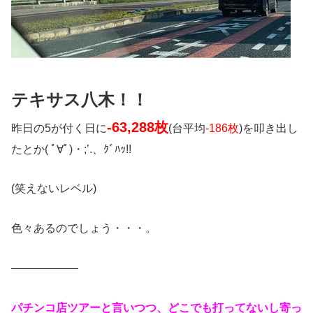
テキサス八木！！
-63,288枚
昨日の5が付く日に
(台平均
-186枚
)を叩き出し
たとか( ﾟ∀ﾟ)・;’.、ｸﾞﾊｯ!!
(笑えないレベル)
色々あるのでしょう・・・。
——————
パチンコ店ツアーと言いつつ、どこでも打ってないし寄っ