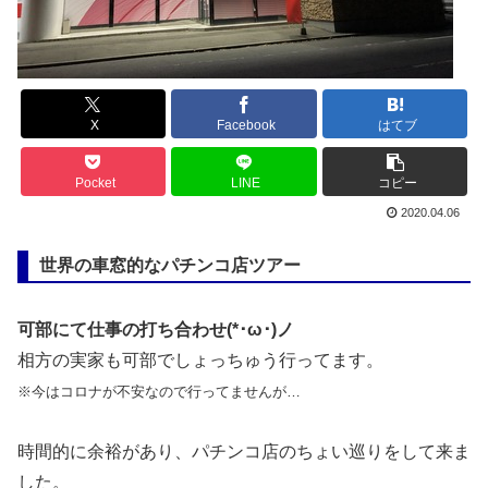
X
Facebook
はてブ
Pocket
LINE
コピー
2020.04.06
世界の車窓的なパチンコ店ツアー
可部にて仕事の打ち合わせ(*･ω･)ノ
相方の実家も可部でしょっちゅう行ってます。
※今はコロナが不安なので行ってませんが…
時間的に余裕があり、パチンコ店のちょい巡りをして来ま
した。