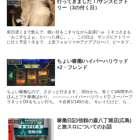
行ってきました！/サンズビクト
パチンコ
リー（3の付く日）
前日遅くまで飲んで、眠い目をこすりながら起床(´･ωゞ) ネコさまも
「おこすなよぉ」といった感じ。。。 この日は、サンズビクトリー
に行く予定！今まで、上安フォルツァやアクアプローバ、ビータプロ
ーバなど、近くには行ってましたがサンズは初めて。...
ちょい稼働/ハイパーハリウッド
パチンコ
×2・フレンド
ちょい稼働なので、ささっと行きます。 30分から、長くて1時間半の
ほんとプチ稼働ばかり。 ------------- ハイパーハリウッド① スーパープ
ラネットDXをちょい打ち。 ※合算1/140の台。 キレイだけど、ちゃ
ちいw 当たれば面白...
稼働日記/信頼の森八丁堀店(広島)
パチンコ
と旅スロについてのお話