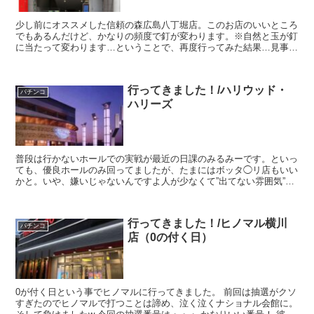
少し前にオススメした信頼の森広島八丁堀店。このお店のいいところ
でもあるんだけど、かなりの頻度で釘が変わります。※自然と玉が釘
に当たって変わります…ということで、再度行ってみた結果…見事、
釘が変わってました。同じ機種でも、その差は結構激しく1...
行ってきました！/ハリウッド・
パチンコ
ハリーズ
普段は行かないホールでの実戦が最近の日課のみるみーです。といっ
ても、優良ホールのみ回ってましたが、たまにはボッタ◯リ店もいい
かと。いや、嫌いじゃないんですよ人が少なくて”出てない雰囲気”打
ち始めから未練打ちの感覚というか手になじまないコイン...
行ってきました！/ヒノマル横川
パチンコ
店（0の付く日）
0が付く日という事でヒノマルに行ってきました。 前回は抽選がクソ
すぎたのでヒノマルで打つことは諦め、泣く泣くナショナル会館に。