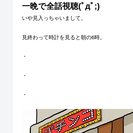
一晩で全話視聴(ﾟдﾟ;)
いや見入っちゃいまして。
見終わって時計を見ると朝の6時。
・
・
・