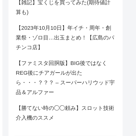
【雑記】宝くじを買ってみた(期待値計
算も)
【2023年10月10日】年イチ・周年・創
業祭・ゾロ目…出玉まとめ！【広島のパ
チンコ店】
【ファミスタ回胴版】BIG後ではなく
REG後にチアガールが出た
ら・・・？？？ – スーパーハリウッド宇
品＆アルファー
【勝てない時の◯◯頼み】スロット技術
介入機のススメ