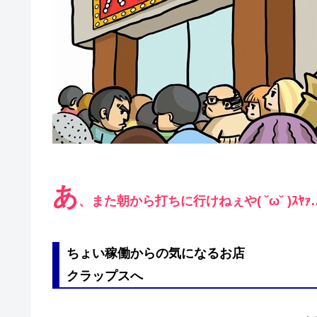
あ
、また朝から打ちに行けねぇや( ˘ω˘ )ｽﾔｧ
ちょい稼働からの気になるお店
クラップスへ