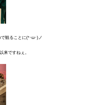
観ることに(*･ω･)ノ
』以来ですねぇ。