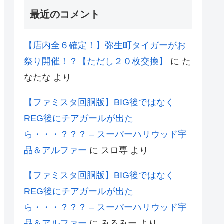
最近のコメント
【店内全６確定！】弥生町タイガーがお
祭り開催！？【ただし２０枚交換】
に
た
なたな
より
【ファミスタ回胴版】BIG後ではなく
REG後にチアガールが出た
ら・・・？？？ – スーパーハリウッド宇
品＆アルファー
に
スロ専
より
【ファミスタ回胴版】BIG後ではなく
REG後にチアガールが出た
ら・・・？？？ – スーパーハリウッド宇
品＆アルファー
に
みるみー
より