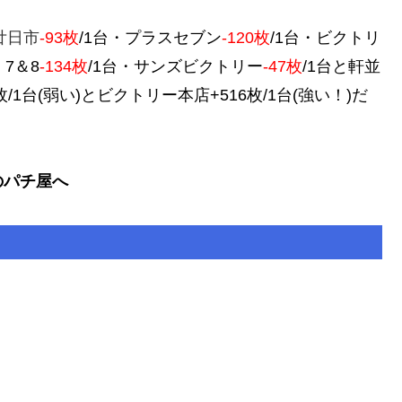
廿日市
-93枚
/1台・プラスセブン
-120枚
/1台・ビクトリ
・7＆8
-134枚
/1台・サンズビクトリー
-47枚
/1台と軒並
1台(弱い)とビクトリー本店+516枚/1台(強い！)だ
のパチ屋へ