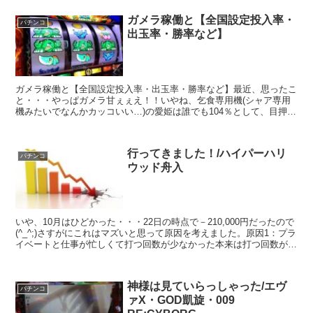
ガメラ稼働と【全国設定投入率・
パチンコ
出玉率・勝率など】
ガメラ稼働と【全国設定投入率・出玉率・勝率など】最近、思ったこ
と・・・やっぱガメラ甘ぇぇえ！！いやね、乞食専用機(シャア専用
機みたいでなんかカッコいい…)の愛姫は誰でも104％として、目押し
難易度が高いディスクアップの非現実的な103％に比...
行ってきました！/ハイパーハリ
パチンコ
ウッド舟入
いや、10月はひどかった・・・22日の時点で－210,000円だったので
(^_^;)さすがにこれはマズいと思って原因を考えました。原因1：プラ
イベートと仕事が忙しくて打つ回数が少なかった本来は打つ回数が少
ないと、負け額も少なくなるハズですが...
神様は見ていらっしゃった/エヴ
パチンコ
ァX・GOD凱旋・009