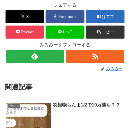
シェアする
X
Facebook
はてブ
Pocket
LINE
コピー
みるみーをフォローする
みるみー
関連記事
羽根物らんま1/2で10万勝ち？？
パチンコ