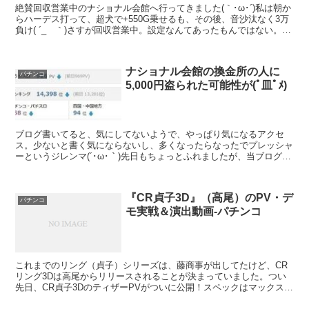
絶賛回収営業中のナショナル会館へ行ってきました(｀･ω･´)私は朝か
らハーデス打って、超犬で+550G乗せるも、その後、音沙汰なく3万
負け( ´_ゝ｀)さすが回収営業中。設定なんてあったもんではない。彼
女もハーデスで負けてたんだけど、放置し...
ナショナル会館の換金所の人に
パチンコ
5,000円盗られた可能性が(ﾟ皿ﾟﾒ)
ブログ書いてると、気にしてないようで、やっぱり気になるアクセ
ス。少ないと書く気にならないし、多くなったらなったでプレッシャ
ーというジレンマ(´･ω･｀)先日もちょっとふれましたが、当ブログの
現在のアクセスは・・・アメブロ版livedoor版...
『CR貞子3D』（高尾）のPV・デ
パチンコ
モ実戦＆演出動画-パチンコ
これまでのリング（貞子）シリーズは、藤商事が出してたけど、CR
リング3Dは高尾からリリースされることが決まっていました。つい
先日、CR貞子3DのティザーPVがついに公開！スペックはマックス機
でコチラ↓--------------------...