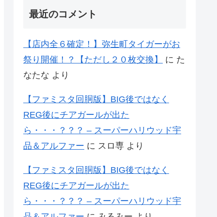
最近のコメント
【店内全６確定！】弥生町タイガーがお
祭り開催！？【ただし２０枚交換】
に
た
なたな
より
【ファミスタ回胴版】BIG後ではなく
REG後にチアガールが出た
ら・・・？？？ – スーパーハリウッド宇
品＆アルファー
に
スロ専
より
【ファミスタ回胴版】BIG後ではなく
REG後にチアガールが出た
ら・・・？？？ – スーパーハリウッド宇
品＆アルファー
に
みるみー
より