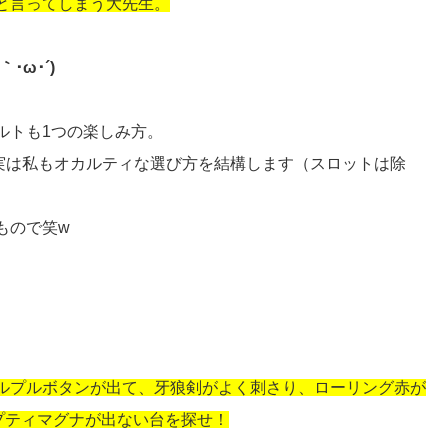
と言ってしまう大先生。
ω･´)
ルトも1つの楽しみ方。
、実は私もオカルティな選び方を結構します（スロットは除
もので笑w
ルプルボタンが出て、牙狼剣がよく刺さり、ローリング赤が
プティマグナが出ない台を探せ！