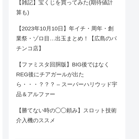
【雑記】宝くじを買ってみた(期待値計
算も)
【2023年10月10日】年イチ・周年・創
業祭・ゾロ目…出玉まとめ！【広島のパ
チンコ店】
【ファミスタ回胴版】BIG後ではなく
REG後にチアガールが出た
ら・・・？？？ – スーパーハリウッド宇
品＆アルファー
【勝てない時の◯◯頼み】スロット技術
介入機のススメ