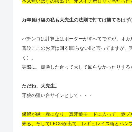
本来無いはずの演出で、オスイチポロリで当たった
万年負け組の私も大先生の法則で打てば勝てるはず(｀･
パチンコは計算上はボーダーがすべてですが、オカ
普段ここのお店は回る!回らない!!と言ってますが
く）。
実際に、爆勝した台って大して回らなかったりする
ただね、大先生。
牙狼の狙い台サインとして・・・
保留が緑・赤になり、真牙狼モードに入って、赤プ
来る、そしてLFOGが出て、レギュレイス斬とハン