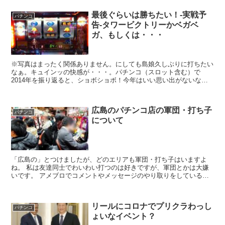
最後ぐらいは勝ちたい！-実戦予
パチンコ
告-タワービクトリーかベガベ
ガ、もしくは・・・
※写真はまったく関係ありません。にしても島娘久しぶりに打ちたい
なぁ。キュインッの快感が・・・。パチンコ（スロット含む）で
2014年を振り返ると、ショボショボ！今年はいい思い出がないな
ぁ。最高換金額はパチンコ新鬼武者で出した107,300円（...
広島のパチンコ店の軍団・打ち子
パチンコ
について
「広島の」とつけましたが、どのエリアも軍団・打ち子はいますよ
ね。 私は友達同士でわいわい打つのは好きですが、軍団とかは大嫌
いです。 アメブロでコメントやメッセージのやり取りをしているド
ラ吉さんともその話をしてましたが、 はっきり言って一般ユ...
リールにコロナでプリクラわっし
パチンコ
ょいなイベント？