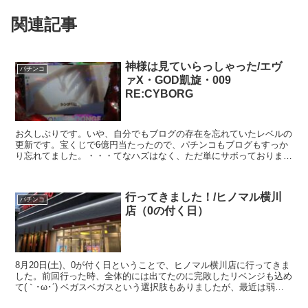
関連記事
神様は見ていらっしゃった/エヴ
パチンコ
ァX・GOD凱旋・009
RE:CYBORG
お久しぶりです。いや、自分でもブログの存在を忘れていたレベルの
更新です。宝くじで6億円当たったので、パチンコもブログもすっか
り忘れてました。・・・てなハズはなく、ただ単にサボっておりまし
た。さて、スロット・パチンコのお話ですが、ブログさぼり...
行ってきました！/ヒノマル横川
パチンコ
店（0の付く日）
8月20日(土)、0が付く日ということで、ヒノマル横川店に行ってきま
した。前回行った時、全体的には出てたのに完敗したリベンジも込め
て(｀･ω･´) ベガスベガスという選択肢もありましたが、最近は弱い
のでヒノマルに決定。 ベガスベガスに行った...