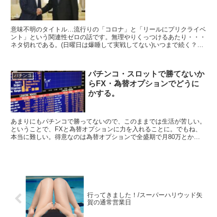
意味不明のタイトル…流行りの「コロナ」と「リールにプリクライベ
ント」という関連性ゼロの話です。無理やりくっつけるあたり・・・
ネタ切れである。(日曜日は爆睡して実戦してない)いつまで続く？コ
ロナの影響とパチンコ店WHOと中国が手を組んで世界に...
パチンコ・スロットで勝てないか
パチンコ
らFX・為替オプションでどうに
かする。
あまりにもパチンコで勝ってないので、このままでは生活が苦しい。
ということで、FXと為替オプションに力を入れることに。でもね、
本当に難しい。得意なのは為替オプションで全盛期で月80万とかは
勝ってましたが、今はシステムが変わり20万が限度、さら...
行ってきました！/スーパーハリウッド矢
賀の通常営業日