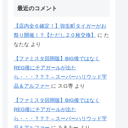
最近のコメント
【店内全６確定！】弥生町タイガーがお
祭り開催！？【ただし２０枚交換】
に
た
なたな
より
【ファミスタ回胴版】BIG後ではなく
REG後にチアガールが出た
ら・・・？？？ – スーパーハリウッド宇
品＆アルファー
に
スロ専
より
【ファミスタ回胴版】BIG後ではなく
REG後にチアガールが出た
ら・・・？？？ – スーパーハリウッド宇
品＆アルファー
に
みるみー
より