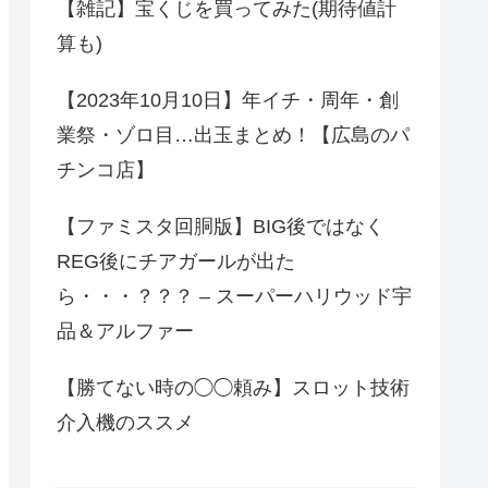
【雑記】宝くじを買ってみた(期待値計
算も)
【2023年10月10日】年イチ・周年・創
業祭・ゾロ目…出玉まとめ！【広島のパ
チンコ店】
【ファミスタ回胴版】BIG後ではなく
REG後にチアガールが出た
ら・・・？？？ – スーパーハリウッド宇
品＆アルファー
【勝てない時の◯◯頼み】スロット技術
介入機のススメ