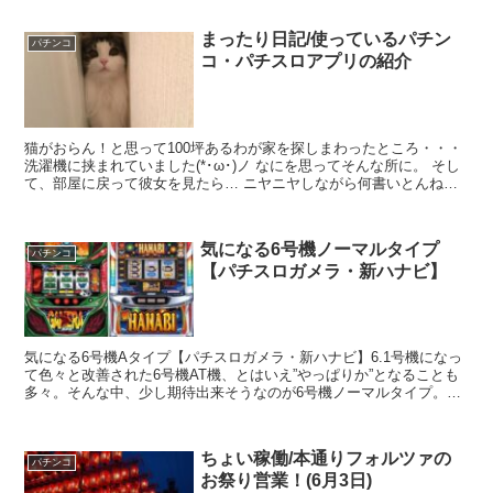
まったり日記/使っているパチン
パチンコ
コ・パチスロアプリの紹介
猫がおらん！と思って100坪あるわが家を探しまわったところ・・・
洗濯機に挟まれていました(*･ω･)ノ なにを思ってそんな所に。 そし
て、部屋に戻って彼女を見たら… ニヤニヤしながら何書いとんねん
(((( ;ﾟдﾟ))) 軽くモザイク入れ...
気になる6号機ノーマルタイプ
パチンコ
【パチスロガメラ・新ハナビ】
気になる6号機Aタイプ【パチスロガメラ・新ハナビ】6.1号機になっ
て色々と改善された6号機AT機、とはいえ”やっぱりか”となることも
多々。そんな中、少し期待出来そうなのが6号機ノーマルタイプ。6
月に【パチスロガメラ】、7月に【新ハナビ】が導...
ちょい稼働/本通りフォルツァの
パチンコ
お祭り営業！(6月3日)