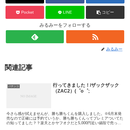
Pocket
LINE
コピー
みるみーをフォローする
みるみー
関連記事
行ってきました！/ザックザック
パチンコ
（ZAC2）(゜o゜;
今さら感が拭えませんが、勝ち勝ちくんを購入しました。※6月末発
売なので正確には予約ていうか、勝ち勝ちくんってプレミアついてた
の知ってました？？楽天とかヤフオクだと5,000円近い値段で売って
いるんです…もちろん探しても定価では売ってないので...