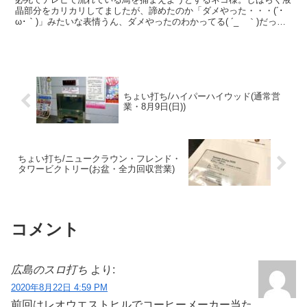
晶部分をカリカリしてましたが、諦めたのか「ダメやった・・・(´･
ω･｀)」みたいな表情うん、ダメやったのわかってる( ´_ゝ｀)だって
それTVだからね・・・ｂｙ飼い主いつもこんな...
ちょい打ち/ハイパーハイウッド(通常営
業・8月9日(日))
ちょい打ち/ニュークラウン・フレンド・
タワービクトリー(お盆・全力回収営業)
コメント
広島のスロ打ち
より:
2020年8月22日 4:59 PM
前回はレオウエストヒルでコーヒーメーカー当た