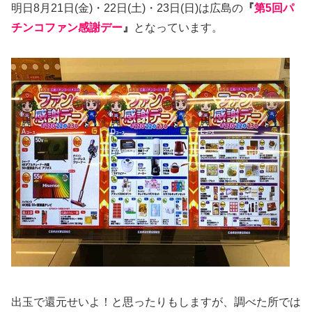
明日8月21日(金)・22日(土)・23日(日)は広島の
『
第5回パ
チンコファン感謝デー
』
となっています。
出玉で還元せいよ！と思ったりもしますが、調べた所では