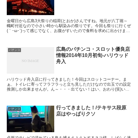
金曜日から広島3大祭りの稲荷(とおか)さんですね。地元が八丁堀～
幟町付近なので小さい時から馴染みの祭りです。今回も祭りに行くぜ
(｀･ω･´)って感じでなく、お腹がすいたので食料を求めに出かけまし
た(笑)はし巻き→黄金からあげ→小籠包ε=(∇...
広島のパチンコ・スロット優良店
パチンコ
情報2014年10月初旬-ハリウッド
舟入
ハリウッド舟入店に行ってきました！今回はスロットコーナー。ま
ぁ、トイレに寄ってフラフラっと立ち見しただけなので出玉での設定
推測しか出来ませんが。ん～・・・出てない！はい、おわり(笑)い
や、もう少しハコを使っていてもいいんじゃないかと。夕方の...
行ってきました！/テキサス段原
パチンコ
店はやっぱりクソ
必死でテレビで流れている鳥を捕まえようとするネコ様。しばらく液