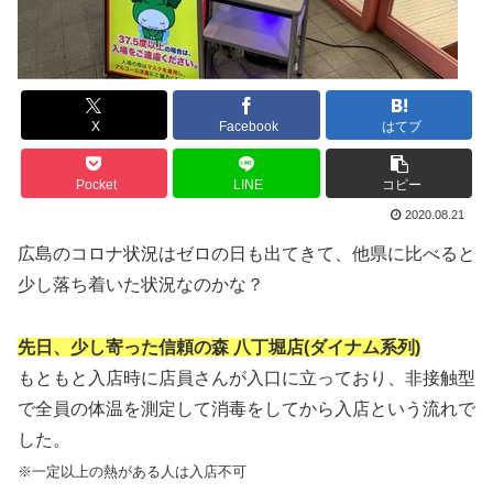
X
Facebook
はてブ
Pocket
LINE
コピー
2020.08.21
広島のコロナ状況はゼロの日も出てきて、他県に比べると
少し落ち着いた状況なのかな？
先日、少し寄った信頼の森 八丁堀店(ダイナム系列)
もともと入店時に店員さんが入口に立っており、非接触型
で全員の体温を測定して消毒をしてから入店という流れで
した。
※一定以上の熱がある人は入店不可